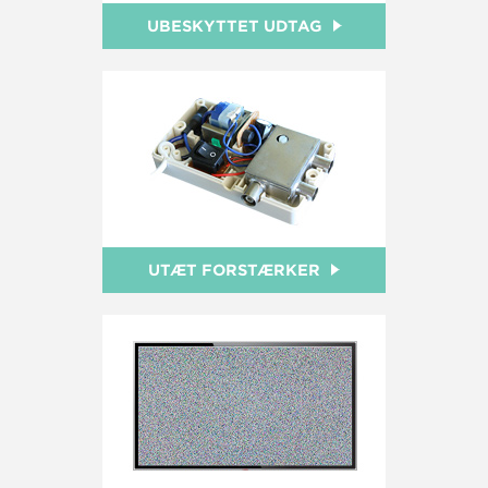
UBESKYTTET UDTAG
UTÆT FORSTÆRKER